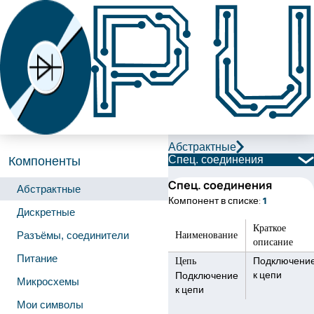
Абстрактные
Спец. соединения
Компоненты
Спец. соединения
Абстрактные
Компонент в списке:
1
Дискретные
Краткое
Наименование
Разъёмы, соединители
описание
Питание
Цепь
Подключени
к цепи
Подключение
Микросхемы
к цепи
Мои символы