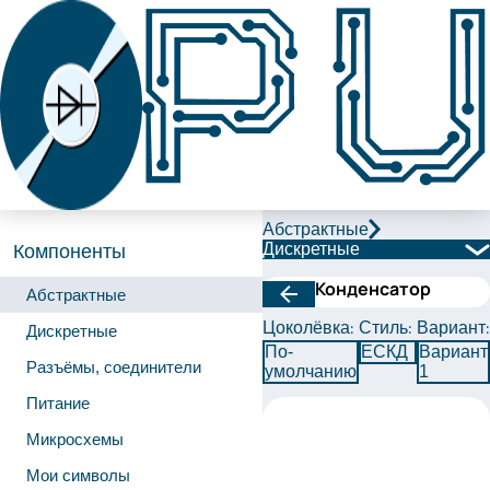
Абстрактные
Дискретные
Компоненты
Конденсатор
Абстрактные
Цоколёвка:
Стиль:
Вариант:
Дискретные
По-
ЕСКД
Вариант
Разъёмы, соединители
умолчанию
1
Питание
Микросхемы
Мои символы