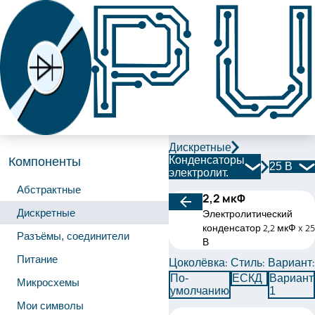
Дискретные
Конденсаторы
Компоненты
25 В
электролит.
Абстрактные
2,2 мкФ
Дискретные
Электролитический
конденсатор 2,2 мкФ x 25
Разъёмы, соединители
В
Питание
Цоколёвка:
Стиль:
Вариант:
По-
ЕСКД
Вариант
Микросхемы
умолчанию
1
Мои символы