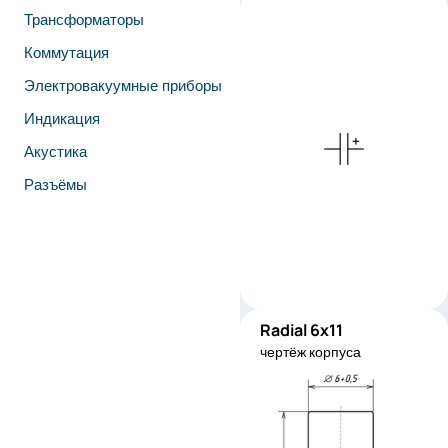
Трансформаторы
Коммутация
Электровакуумные приборы
Индикация
Акустика
Разъёмы
Radial 6x11
RC0611
чертёж корпуса
Производитель:
YAGEO
Код изделия:
SH025M010
0611