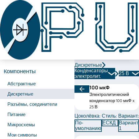
Дискретные
Конденсаторы
Компоненты
25 В
электролит.
Абстрактные
100 мкФ
Дискретные
Электролитический
конденсатор 100 мкФ x
Разъёмы, соединители
25 В
Питание
Цоколёвка:
Стиль:
Вариант:
По-
ЕСКД
Вариант
Микросхемы
умолчанию
1
Мои символы