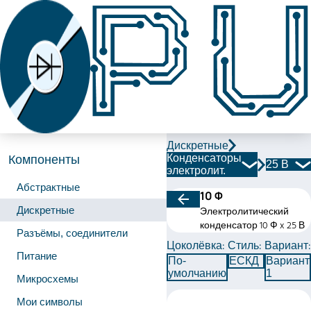
Дискретные
Конденсаторы
Компоненты
25 В
электролит.
Абстрактные
10 Ф
Дискретные
Электролитический
конденсатор 10 Ф x 25 В
Разъёмы, соединители
Цоколёвка:
Стиль:
Вариант:
Питание
По-
ЕСКД
Вариант
умолчанию
1
Микросхемы
Мои символы