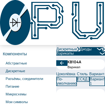
Дискретные
Диоды
Варикапы
Компоненты
КВ104А
Абстрактные
Варикап
Дискретные
Цоколёвка:
Стиль:
Вариант:
Разъёмы, соединители
По-
ЕСКД
Вариант
умолчанию
1
Питание
Микросхемы
Мои символы