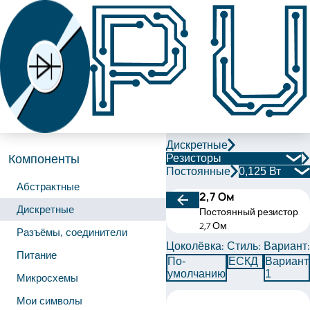
Дискретные
Резисторы
Компоненты
Постоянные
0,125 Вт
Абстрактные
2,7 Ом
Дискретные
Постоянный резистор
2,7 Ом
Разъёмы, соединители
Цоколёвка:
Стиль:
Вариант:
Питание
По-
ЕСКД
Вариант
умолчанию
1
Микросхемы
Мои символы