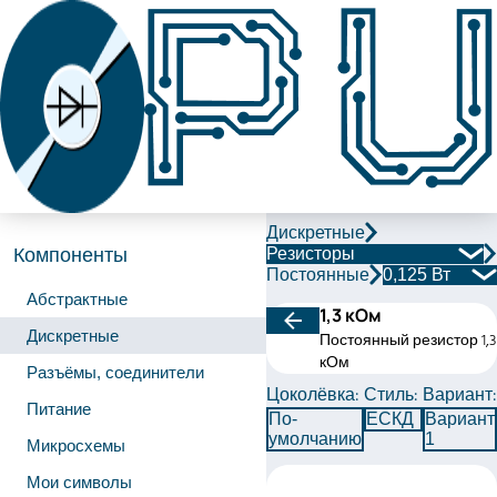
Дискретные
Резисторы
Компоненты
Постоянные
0,125 Вт
Абстрактные
1,3 кОм
Дискретные
Постоянный резистор 1,3
кОм
Разъёмы, соединители
Цоколёвка:
Стиль:
Вариант:
Питание
По-
ЕСКД
Вариант
умолчанию
1
Микросхемы
Мои символы