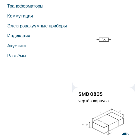
Трансформаторы
Коммутация
Электровакуумные приборы
Индикация
Акустика
Разъёмы
SMD 0805
SMD0805
чертёж корпуса
Производитель:
Stackpole
Electronics
Код изделия:
RMEF0805