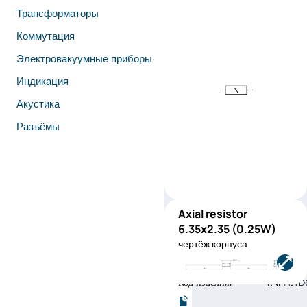
Трансформаторы
Коммутация
Электровакуумные приборы
Индикация
Акустика
Разъёмы
Axial resistor
RNF14
6.35x2.35 (0.25W)
(0.25W)
чертёж корпуса
Производитель:
Stackpole
Electronics
Код изделия:
RNF14JTD