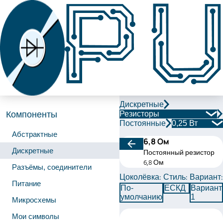
Дискретные
Резисторы
Компоненты
Постоянные
0,25 Вт
Абстрактные
6,8 Ом
Дискретные
Постоянный резистор
6,8 Ом
Разъёмы, соединители
Цоколёвка:
Стиль:
Вариант:
Питание
По-
ЕСКД
Вариант
умолчанию
1
Микросхемы
Мои символы