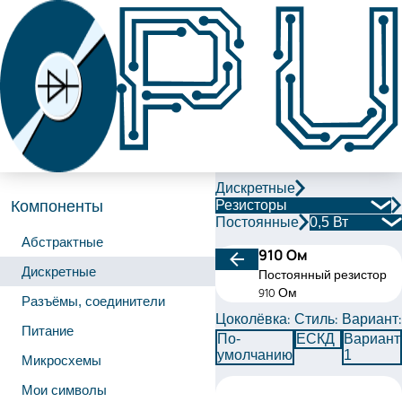
Дискретные
Резисторы
Компоненты
Постоянные
0,5 Вт
Абстрактные
910 Ом
Дискретные
Постоянный резистор
910 Ом
Разъёмы, соединители
Цоколёвка:
Стиль:
Вариант:
Питание
По-
ЕСКД
Вариант
умолчанию
1
Микросхемы
Мои символы